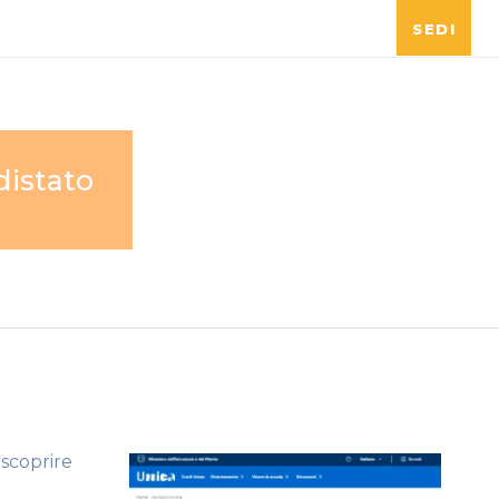
SEDI
distato
 scoprire