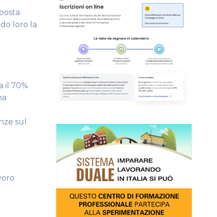
oposta
do loro la
a il 70%
ha
nze sul
avoro