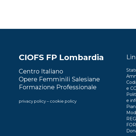
CIOFS FP Lombardia
Lin
Stat
Centro Italiano
Ammi
Opere Femminili Salesiane
Codi
Formazione Professionale
e C
Polit
e in
privacy policy
–
cookie policy
Pian
Mode
REG
FOR
Don