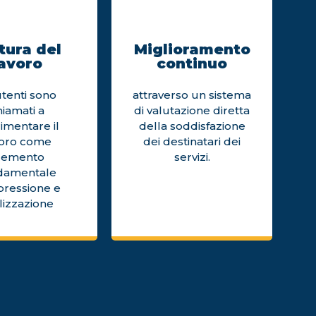
tura del
Miglioramento
avoro
continuo
utenti sono
attraverso un sistema
hiamati a
di valutazione diretta
imentare il
della soddisfazione
voro come
dei destinatari dei
lemento
servizi.
damentale
pressione e
lizzazione