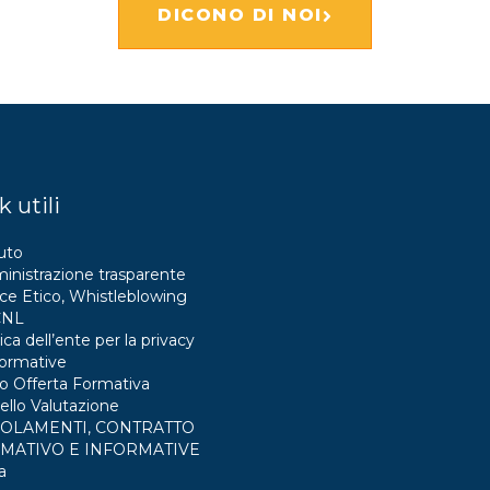
DICONO DI NOI
k utili
uto
nistrazione trasparente
ce Etico, Whistleblowing
CNL
ica dell’ente per la privacy
formative
o Offerta Formativa
llo Valutazione
OLAMENTI, CONTRATTO
MATIVO E INFORMATIVE
a