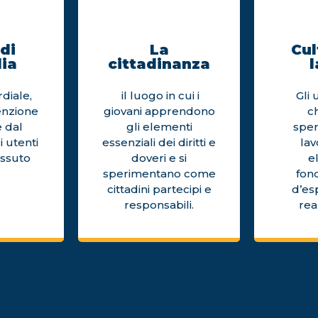
di
La
Cul
ia
cittadinanza
l
diale,
il luogo in cui i
Gli 
enzione
giovani apprendono
c
 dal
gli elementi
sper
i utenti
essenziali dei diritti e
la
issuto
doveri e si
e
sperimentano come
fon
cittadini partecipi e
d’es
responsabili.
rea