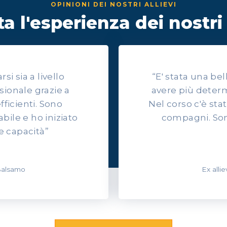
OPINIONI DEI NOSTRI ALLIEVI
a l'esperienza dei nostri 
i sia a livello
“E' stata una be
sionale grazie a
avere più determ
efficienti. Sono
Nel corso c'è sta
ile e ho iniziato
compagni. Son
e capacità”
 Balsamo
Ex alli