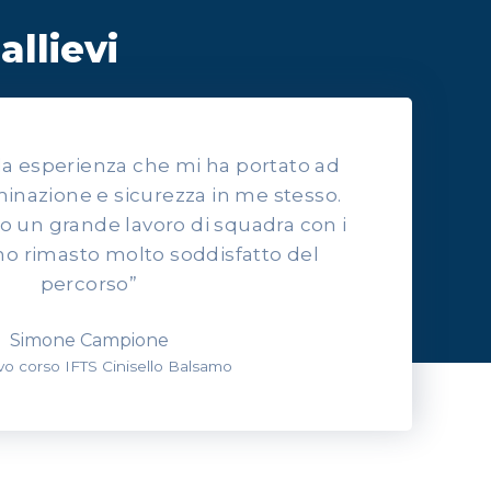
allievi
lla esperienza che mi ha portato ad
inazione e sicurezza in me stesso.
to un grande lavoro di squadra con i
o rimasto molto soddisfatto del
percorso”
Simone Campione
evo corso IFTS Cinisello Balsamo