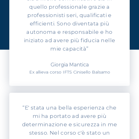
quello professionale grazie a
professionisti seri, qualificati e
OPINIONI DEI NOSTRI ALLIEVI
efficienti. Sono diventata più
Ascolta l'esperienza dei
autonoma e responsabile e ho
nostri allievi
iniziato ad avere più fiducia nelle
mie capacità”
Giorgia Mantica
Ex allieva corso IFTS Cinisello Balsamo
“E' stata una bella esperienza che
mi ha portato ad avere più
determinazione e sicurezza in me
stesso. Nel corso c'è stato un