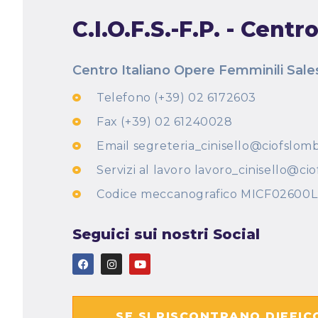
C.I.O.F.S.-F.P. - Cent
Centro Italiano Opere Femminili Sal
Telefono (+39) 02 6172603
Fax (+39) 02 61240028
Email segreteria_cinisello@ciofslomb
Servizi al lavoro lavoro_cinisello@c
Codice meccanografico MICF02600L
Seguici sui nostri Social
SE SI RISCONTRANO DIFFIC