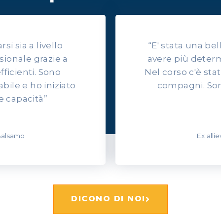
i sia a livello
“E' stata una be
sionale grazie a
avere più determ
efficienti. Sono
Nel corso c'è sta
ile e ho iniziato
compagni. Son
e capacità”
 Balsamo
Ex alli
DICONO DI NOI