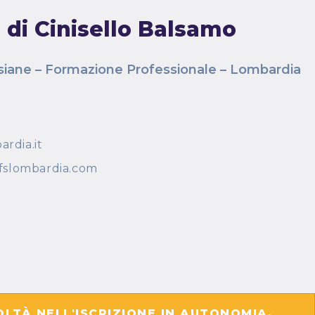
ro di Cinisello Balsamo
esiane – Formazione Professionale – Lombardia
ardia.it
iofslombardia.com
OLTÀ NELL'ISCRIZIONE IN AUTONOMIA,