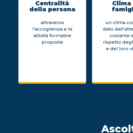
Centralità
Clima 
della persona
famigl
attraverso
un clima cor
l’accoglienza e le
dato dall’att
attività formative
costante e
proposte
rispetto degl
e del loro v
Ascolt