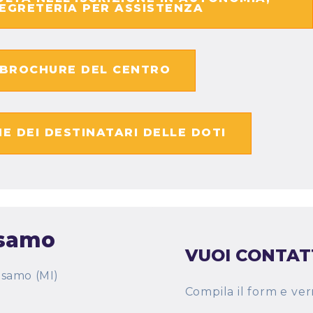
EGRETERIA PER ASSISTENZA
 BROCHURE DEL CENTRO
NE DEI DESTINATARI DELLE DOTI
lsamo
VUOI CONTAT
alsamo (MI)
Compila il form e verr