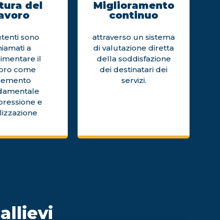
tura del
Miglioramento
avoro
continuo
utenti sono
attraverso un sistema
hiamati a
di valutazione diretta
imentare il
della soddisfazione
voro come
dei destinatari dei
lemento
servizi.
damentale
pressione e
lizzazione
allievi