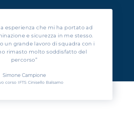
lla esperienza che mi ha portato ad
inazione e sicurezza in me stesso.
to un grande lavoro di squadra con i
o rimasto molto soddisfatto del
percorso”
Simone Campione
evo corso IFTS Cinisello Balsamo