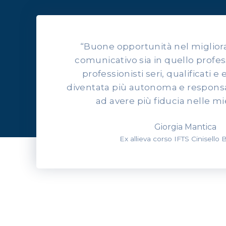
“Buone opportunità nel migliorars
comunicativo sia in quello profes
professionisti seri, qualificati e 
diventata più autonoma e responsab
ad avere più fiducia nelle mi
Giorgia Mantica
Ex allieva corso IFTS Cinisello