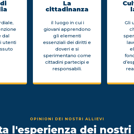
di
La
Cul
ia
cittadinanza
l
diale,
il luogo in cui i
Gli 
enzione
giovani apprendono
c
 dal
gli elementi
sper
i utenti
essenziali dei diritti e
la
issuto
doveri e si
e
sperimentano come
fon
cittadini partecipi e
d’es
responsabili.
rea
OPINIONI DEI NOSTRI ALLIEVI
a l'esperienza dei nostri 