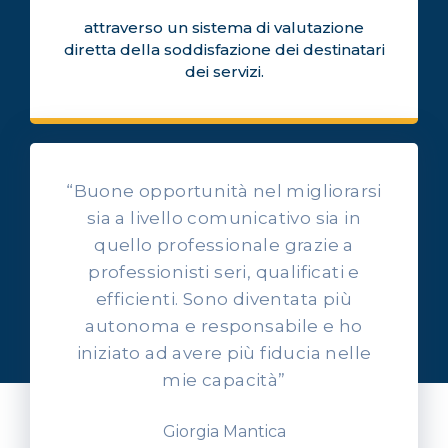
attraverso un sistema di valutazione
diretta della soddisfazione dei destinatari
dei servizi.
“Buone opportunità nel migliorarsi
sia a livello comunicativo sia in
quello professionale grazie a
professionisti seri, qualificati e
OPINIONI DEI NOSTRI ALLIEVI
efficienti. Sono diventata più
Ascolta l'esperienza dei
autonoma e responsabile e ho
nostri allievi
iniziato ad avere più fiducia nelle
mie capacità”
Giorgia Mantica