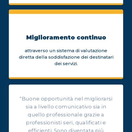
Miglioramento continuo
attraverso un sistema di valutazione
diretta della soddisfazione dei destinatari
dei servizi.
“Buone opportunità nel migliorarsi
sia a livello comunicativo sia in
quello professionale grazie a
professionisti seri, qualificati e
OPINIONI DEI NOSTRI ALLIEVI
efficienti. Sono diventata più