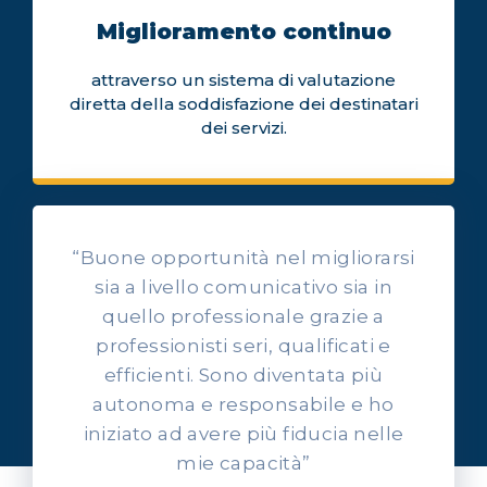
Miglioramento continuo
attraverso un sistema di valutazione
diretta della soddisfazione dei destinatari
dei servizi.
“Buone opportunità nel migliorarsi
sia a livello comunicativo sia in
quello professionale grazie a
professionisti seri, qualificati e
OPINIONI DEI NOSTRI ALLIEVI
efficienti. Sono diventata più
Ascolta l'esperienza dei
autonoma e responsabile e ho
nostri allievi
iniziato ad avere più fiducia nelle
mie capacità”