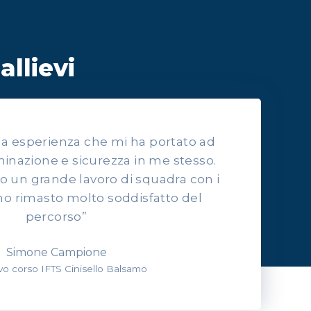
allievi
lla esperienza che mi ha portato ad
inazione e sicurezza in me stesso.
to un grande lavoro di squadra con i
o rimasto molto soddisfatto del
percorso”
Simone Campione
evo corso IFTS Cinisello Balsamo