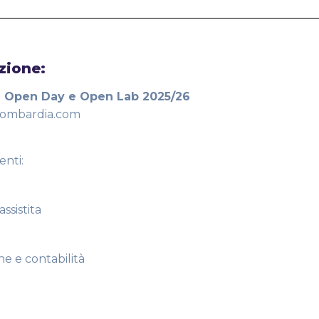
zione:
vi Open Day e Open Lab 2025/26
slombardia.com
enti:
assistita
ne e contabilità