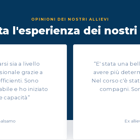
OPINIONI DEI NOSTRI ALLIEVI
a l'esperienza dei nostri 
i sia a livello
“E' stata una be
sionale grazie a
avere più determ
efficienti. Sono
Nel corso c'è sta
ile e ho iniziato
compagni. Son
e capacità”
 Balsamo
Ex alli