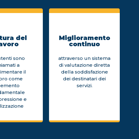
tura del
Miglioramento
avoro
continuo
utenti sono
attraverso un sistema
hiamati a
di valutazione diretta
imentare il
della soddisfazione
voro come
dei destinatari dei
lemento
servizi.
damentale
pressione e
lizzazione