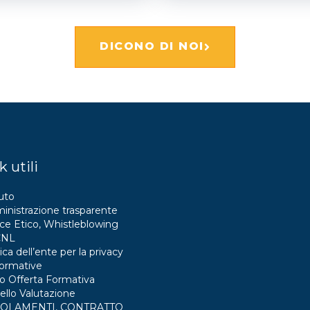
DICONO DI NOI
k utili
uto
nistrazione trasparente
ce Etico, Whistleblowing
CNL
ica dell’ente per la privacy
formative
o Offerta Formativa
llo Valutazione
OLAMENTI, CONTRATTO