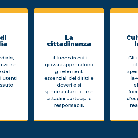
di
La
Cul
ia
cittadinanza
l
diale,
il luogo in cui i
Gli 
enzione
giovani apprendono
c
 dal
gli elementi
sper
i utenti
essenziali dei diritti e
la
issuto
doveri e si
e
sperimentano come
fon
cittadini partecipi e
d’es
responsabili.
rea