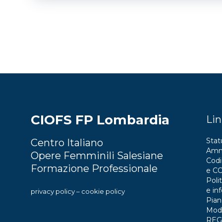
CIOFS FP Lombardia
Lin
Stat
Centro Italiano
Ammi
Opere Femminili Salesiane
Codi
Formazione Professionale
e C
Polit
e in
privacy policy
–
cookie policy
Pian
Mode
REG