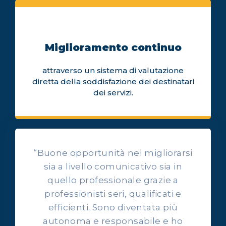
Miglioramento continuo
attraverso un sistema di valutazione
diretta della soddisfazione dei destinatari
dei servizi.
“Buone opportunità nel migliorarsi
sia a livello comunicativo sia in
quello professionale grazie a
professionisti seri, qualificati e
OPINIONI DEI NOSTRI ALLIEVI
efficienti. Sono diventata più
Ascolta l'esperienza dei
autonoma e responsabile e ho