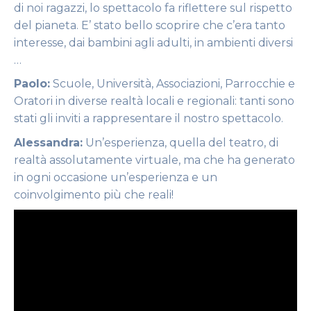
di noi ragazzi, lo spettacolo fa riflettere sul rispetto
del pianeta. E’ stato bello scoprire che c’era tanto
interesse, dai bambini agli adulti, in ambienti diversi
…
Paolo:
Scuole, Università, Associazioni, Parrocchie e
Oratori in diverse realtà locali e regionali: tanti sono
stati gli inviti a rappresentare il nostro spettacolo.
Alessandra:
Un’esperienza, quella del teatro, di
realtà assolutamente virtuale, ma che ha generato
in ogni occasione un’esperienza e un
coinvolgimento più che reali!