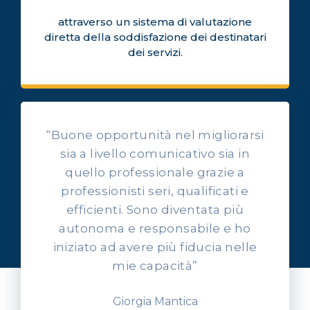
attraverso un sistema di valutazione
diretta della soddisfazione dei destinatari
dei servizi.
“Buone opportunità nel migliorarsi
sia a livello comunicativo sia in
quello professionale grazie a
professionisti seri, qualificati e
OPINIONI DEI NOSTRI ALLIEVI
efficienti. Sono diventata più
Ascolta l'esperienza dei
autonoma e responsabile e ho
nostri allievi
iniziato ad avere più fiducia nelle
mie capacità”
Giorgia Mantica