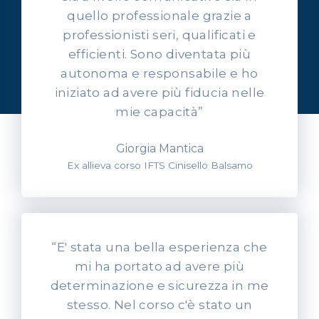
quello professionale grazie a
professionisti seri, qualificati e
OPINIONI DEI NOSTRI ALLIEVI
efficienti. Sono diventata più
Ascolta l'esperienza dei
autonoma e responsabile e ho
nostri allievi
iniziato ad avere più fiducia nelle
mie capacità”
Giorgia Mantica
Ex allieva corso IFTS Cinisello Balsamo
“E' stata una bella esperienza che
mi ha portato ad avere più
determinazione e sicurezza in me
stesso. Nel corso c'è stato un