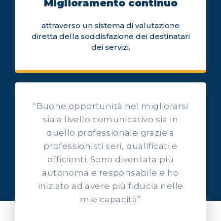
Miglioramento continuo
attraverso un sistema di valutazione
diretta della soddisfazione dei destinatari
dei servizi.
“Buone opportunità nel migliorarsi
sia a livello comunicativo sia in
quello professionale grazie a
professionisti seri, qualificati e
OPINIONI DEI NOSTRI ALLIEVI
efficienti. Sono diventata più
Ascolta l'esperienza dei
autonoma e responsabile e ho
nostri allievi
iniziato ad avere più fiducia nelle
mie capacità”