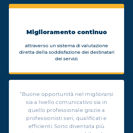
Miglioramento continuo
attraverso un sistema di valutazione
diretta della soddisfazione dei destinatari
dei servizi.
“Buone opportunità nel migliorarsi
sia a livello comunicativo sia in
quello professionale grazie a
professionisti seri, qualificati e
OPINIONI DEI NOSTRI ALLIEVI
efficienti. Sono diventata più
Ascolta l'esperienza dei