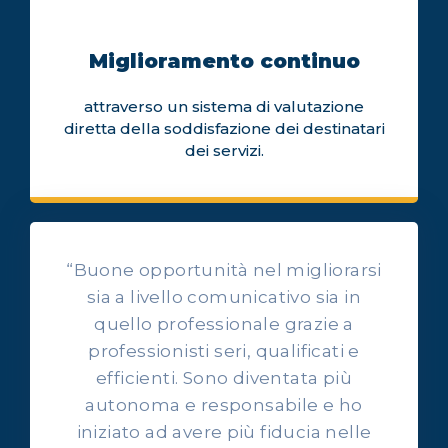
Miglioramento continuo
attraverso un sistema di valutazione
diretta della soddisfazione dei destinatari
dei servizi.
“Buone opportunità nel migliorarsi
sia a livello comunicativo sia in
quello professionale grazie a
professionisti seri, qualificati e
OPINIONI DEI NOSTRI ALLIEVI
efficienti. Sono diventata più
Ascolta l'esperienza dei
autonoma e responsabile e ho
nostri allievi
iniziato ad avere più fiducia nelle