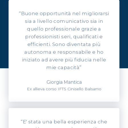
“Buone opportunità nel migliorarsi
sia a livello comunicativo sia in
quello professionale grazie a
professionisti seri, qualificati e
OPINIONI DEI NOSTRI ALLIEVI
efficienti. Sono diventata più
Ascolta l'esperienza dei
autonoma e responsabile e ho
nostri allievi
iniziato ad avere più fiducia nelle
mie capacità”
Giorgia Mantica
Ex allieva corso IFTS Cinisello Balsamo
“E' stata una bella esperienza che