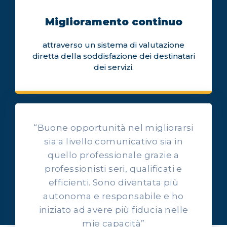
Miglioramento continuo
attraverso un sistema di valutazione
diretta della soddisfazione dei destinatari
dei servizi.
“Buone opportunità nel migliorarsi
sia a livello comunicativo sia in
quello professionale grazie a
professionisti seri, qualificati e
OPINIONI DEI NOSTRI ALLIEVI
efficienti. Sono diventata più
Ascolta l'esperienza dei
autonoma e responsabile e ho
nostri allievi
iniziato ad avere più fiducia nelle
mie capacità”