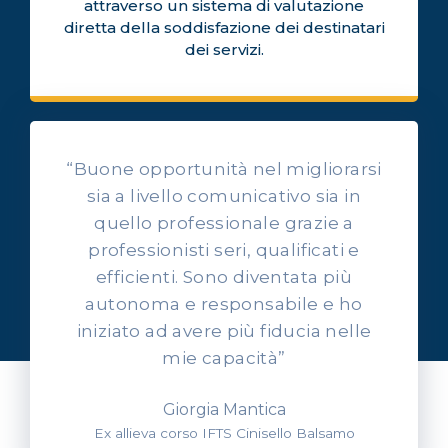
attraverso un sistema di valutazione
diretta della soddisfazione dei destinatari
dei servizi.
“Buone opportunità nel migliorarsi
sia a livello comunicativo sia in
quello professionale grazie a
professionisti seri, qualificati e
OPINIONI DEI NOSTRI ALLIEVI
efficienti. Sono diventata più
Ascolta l'esperienza dei
autonoma e responsabile e ho
nostri allievi
iniziato ad avere più fiducia nelle
mie capacità”
Giorgia Mantica
Ex allieva corso IFTS Cinisello Balsamo