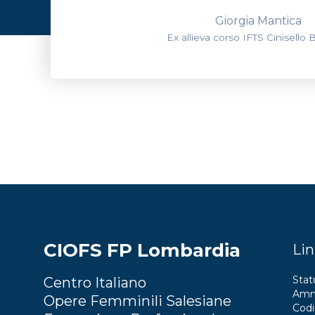
Giorgia Mantica
Ex allieva corso IFTS Cinisello
CIOFS FP Lombardia
Lin
Stat
Centro Italiano
Ammi
Opere Femminili Salesiane
Codi