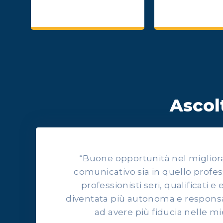
Ascolt
“Buone opportunità nel migliorars
comunicativo sia in quello profes
professionisti seri, qualificati e 
diventata più autonoma e responsab
ad avere più fiducia nelle mi