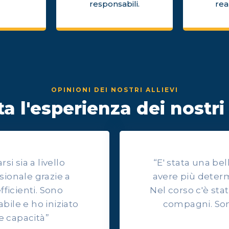
responsabili.
rea
OPINIONI DEI NOSTRI ALLIEVI
a l'esperienza dei nostri 
i sia a livello
“E' stata una be
sionale grazie a
avere più determ
efficienti. Sono
Nel corso c'è sta
ile e ho iniziato
compagni. Son
e capacità”