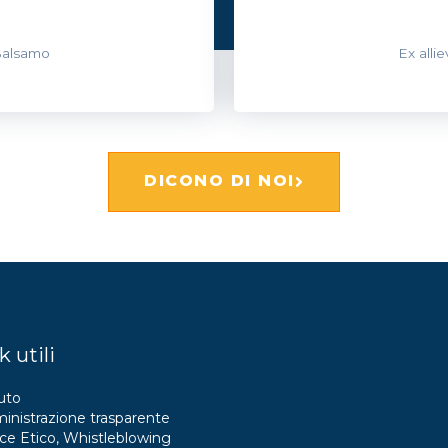
 Balsamo
Ex alli
DICONO DI NOI
k utili
uto
nistrazione trasparente
ce Etico, Whistleblowing