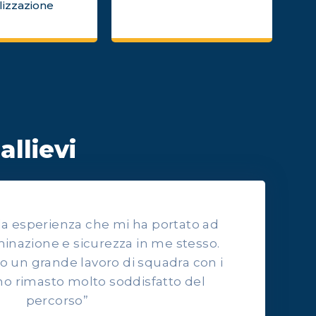
lizzazione
allievi
lla esperienza che mi ha portato ad
inazione e sicurezza in me stesso.
to un grande lavoro di squadra con i
o rimasto molto soddisfatto del
percorso”