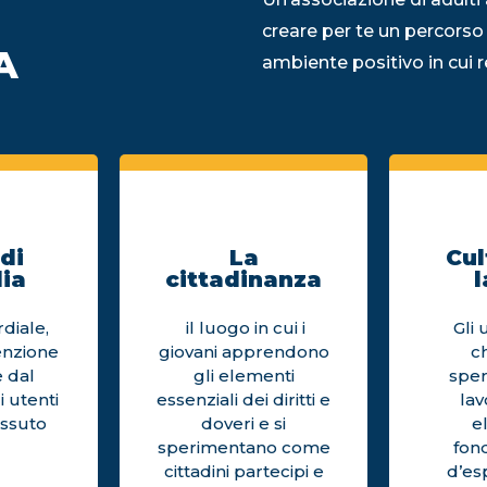
creare per te un percorso
A
ambiente positivo in cui re
di
La
Cul
ia
cittadinanza
l
diale,
il luogo in cui i
Gli 
enzione
giovani apprendono
c
 dal
gli elementi
sper
i utenti
essenziali dei diritti e
la
issuto
doveri e si
e
sperimentano come
fon
cittadini partecipi e
d’es