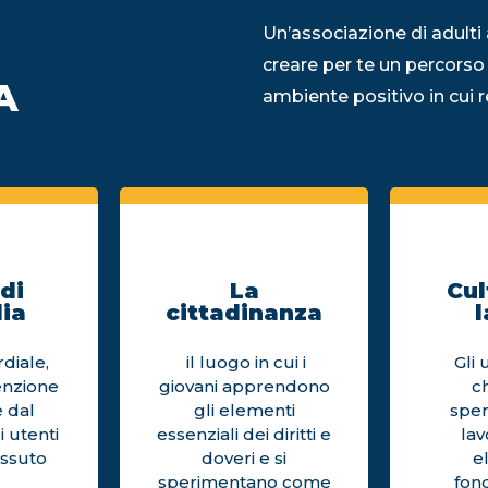
Un’associazione di adulti 
creare per te un percorso
A
ambiente positivo in cui re
di
La
Cul
ia
cittadinanza
l
diale,
il luogo in cui i
Gli 
enzione
giovani apprendono
c
 dal
gli elementi
sper
i utenti
essenziali dei diritti e
la
issuto
doveri e si
e
sperimentano come
fon