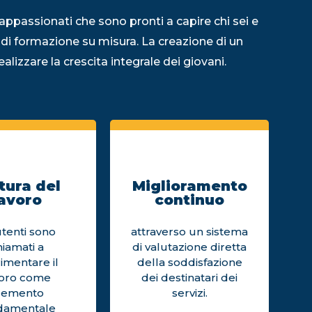
appassionati che sono pronti a capire chi sei e
 di formazione su misura. La creazione di un
alizzare la crescita integrale dei giovani.
tura del
Miglioramento
avoro
continuo
utenti sono
attraverso un sistema
hiamati a
di valutazione diretta
imentare il
della soddisfazione
voro come
dei destinatari dei
lemento
servizi.
damentale