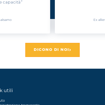
e capacità”
 Balsamo
Ex alli
DICONO DI NOI
k utili
uto