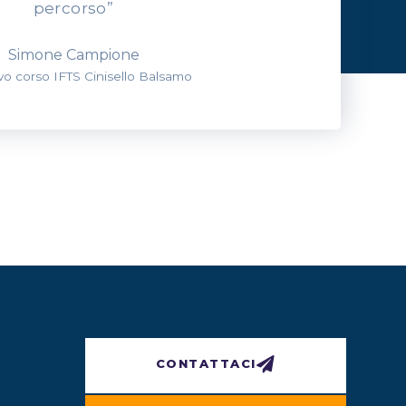
percorso”
Simone Campione
evo corso IFTS Cinisello Balsamo
CONTATTACI