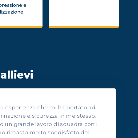
pressione e
lizzazione
allievi
lla esperienza che mi ha portato ad
inazione e sicurezza in me stesso.
to un grande lavoro di squadra con i
o rimasto molto soddisfatto del