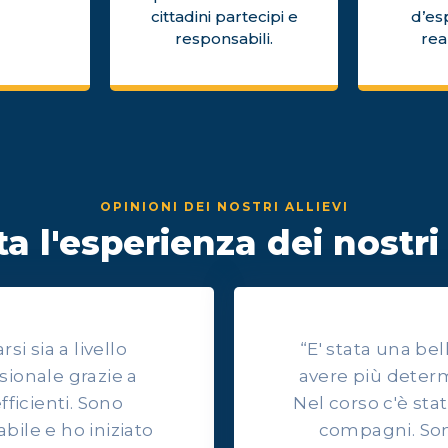
cittadini partecipi e
d’es
responsabili.
rea
OPINIONI DEI NOSTRI ALLIEVI
a l'esperienza dei nostri 
i sia a livello
“E' stata una be
sionale grazie a
avere più determ
efficienti. Sono
Nel corso c'è sta
ile e ho iniziato
compagni. Son