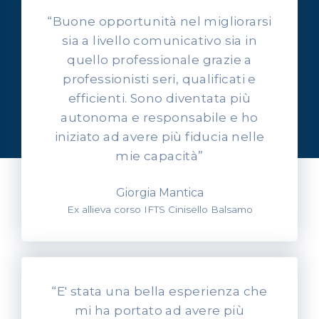
“Buone opportunità nel migliorarsi
sia a livello comunicativo sia in
quello professionale grazie a
professionisti seri, qualificati e
OPINIONI DEI NOSTRI ALLIEVI
efficienti. Sono diventata più
Ascolta l'esperienza dei
autonoma e responsabile e ho
nostri allievi
iniziato ad avere più fiducia nelle
mie capacità”
Giorgia Mantica
Ex allieva corso IFTS Cinisello Balsamo
“E' stata una bella esperienza che
mi ha portato ad avere più