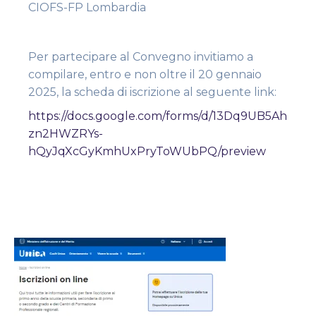
CIOFS-FP Lombardia
Per partecipare al Convegno invitiamo a
compilare, entro e non oltre il 20 gennaio
2025, la scheda di iscrizione al seguente link:
https://docs.google.com/forms/d/13Dq9UB5Ah
zn2HWZRYs-
hQyJqXcGyKmhUxPryToWUbPQ/preview