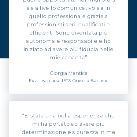
sia a livello comunicativo sia in
quello professionale grazie a
professionisti seri, qualificati e
OPINIONI DEI NOSTRI ALLIEVI
efficienti. Sono diventata più
Ascolta l'esperienza dei
autonoma e responsabile e ho
nostri allievi
iniziato ad avere più fiducia nelle
mie capacità”
Giorgia Mantica
Ex allieva corso IFTS Cinisello Balsamo
“E' stata una bella esperienza che
mi ha portato ad avere più
determinazione e sicurezza in me