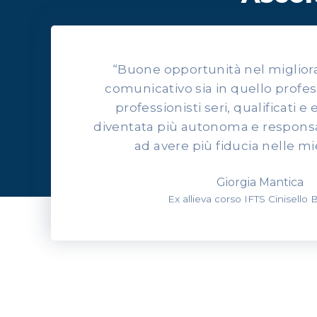
“Buone opportunità nel migliorars
comunicativo sia in quello profes
professionisti seri, qualificati e 
diventata più autonoma e responsab
ad avere più fiducia nelle mi
Giorgia Mantica
Ex allieva corso IFTS Cinisello