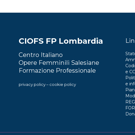
CIOFS FP Lombardia
Lin
Stat
Centro Italiano
Ammi
Opere Femminili Salesiane
Codi
Formazione Professionale
e C
Polit
e in
privacy policy
–
cookie policy
Pian
Mode
REG
FOR
Don