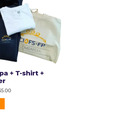
pa + T-shirt +
er
35.00