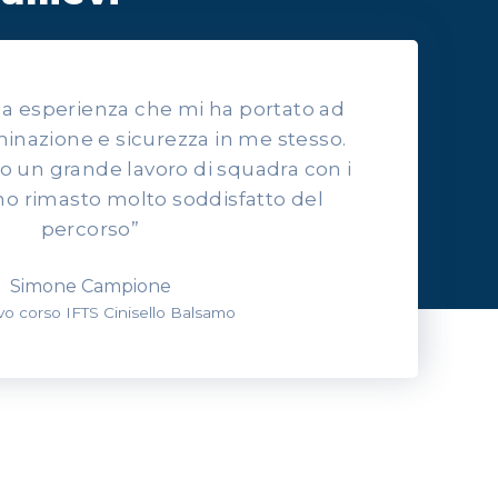
lla esperienza che mi ha portato ad
inazione e sicurezza in me stesso.
to un grande lavoro di squadra con i
o rimasto molto soddisfatto del
percorso”
Simone Campione
evo corso IFTS Cinisello Balsamo