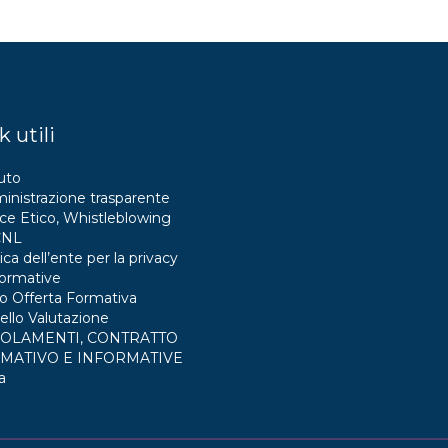
k utili
uto
nistrazione trasparente
ce Etico, Whistleblowing
CNL
ica dell’ente per la privacy
formative
o Offerta Formativa
llo Valutazione
OLAMENTI, CONTRATTO
MATIVO E INFORMATIVE
a